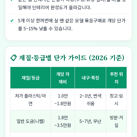
일해야 인테리어 완성도가 올라갑니다.
5개 이상 한꺼번에 살 땐 같은 모델 묶음구매로 개당 단가
를 5~15% 낮출 수 있습니다.
📋 재질·등급별 단가 가이드 (2026 기준)
개당 자
추천 위
재질/등급
내구·특징
재비
치
저가 플라스틱/아
1.0만
2~3년, 변색
창고·임
연
~1.8만원
쉬움
시
1.8만
방문·거
일반 도금(니켈)
5~7년, 무난
~3.5만원
실