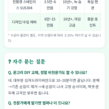
친환경 스테인리
3.5만~6
10년+, 녹·습
욕실·현
스 SUS304
만원
기 강함
관
6만~15
10년+, 마감
중문·포
디자인/수입 레버
만원
고급
인트
* 시공비·출장비 별도. 지역·브랜드에 따라 ±20% 차이가 날 수 있습니
다.
❓ 자주 묻는 질문
Q. 문고리 DIY 교체, 정말 비전문가도 할 수 있나요?
네. 대부분 십자드라이버만으로 10~20분이면 끝납니다. 분해
→기존 손잡이 제거→새 손잡이 나사 고정 순서이며, 백셋·문
두께 규격만 맞추면 됩니다.
Q. 전문가에게 맡기면 얼마나 더 드나요?