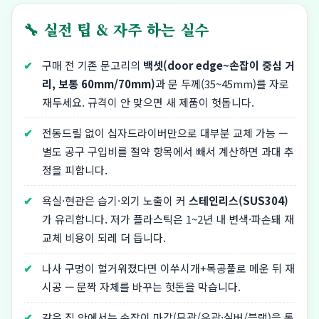
🔧 실전 팁 & 자주 하는 실수
구매 전 기존 문고리의
백셋(door edge~손잡이 중심 거
리, 보통 60mm/70mm)
과 문 두께(35~45mm)를 자로
재두세요. 규격이 안 맞으면 새 제품이 헛돕니다.
전동드릴 없이 십자드라이버만으로 대부분 교체 가능 —
별도 공구 구입비를 절약 항목에서 빼서 계산하면 과대 추
정을 피합니다.
욕실·현관은 습기·외기 노출이 커
스테인리스(SUS304)
가 유리합니다. 저가 플라스틱은 1~2년 내 변색·파손돼 재
교체 비용이 되레 더 듭니다.
나사 구멍이 헐거워졌다면 이쑤시개+목공풀로 메운 뒤 재
시공 — 문짝 자체를 바꾸는 헛돈을 막습니다.
같은 집 안에서는 손잡이 마감(무광/유광·실버/블랙)을 통