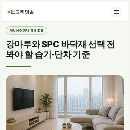
콘
문고리닷컴
텐
츠
로
바
강마루와 SPC 바닥재 선택 전
로
가
봐야 할 습기·단차 기준
기