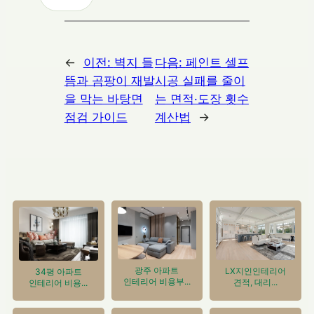
←
이전:
벽지 들
다음:
페인트 셀프
뜸과 곰팡이 재발
시공 실패를 줄이
을 막는 바탕면
는 면적·도장 횟수
점검 가이드
계산법
→
광주 아파트
LX지인인테리어
34평 아파트
인테리어 비용부...
견적, 대리...
인테리어 비용...