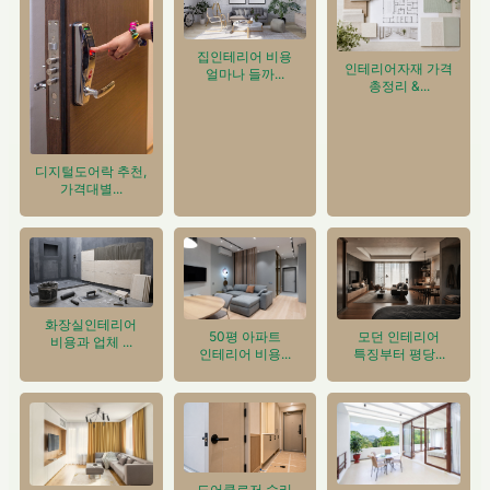
집인테리어 비용
인테리어자재 가격
얼마나 들까...
총정리 &...
디지털도어락 추천,
가격대별...
화장실인테리어
50평 아파트
모던 인테리어
비용과 업체 ...
인테리어 비용...
특징부터 평당...
도어클로저 수리