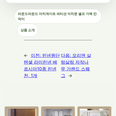
라운드라운드 아치게이트 파티션 아치문 셀프 가벽 칸
막이
상품 소개
←
이전:
린넨원단
다음:
모리앤 살
텐셀 라미린넨 베
랑살랑 자작나
르시아10종 린넨
무 가랜드 스웨
천, 1개
그
→