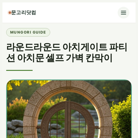
콘
문고리닷컴
텐
츠
로
바
라운드라운드 아치게이트 파티
로
가
션 아치문 셀프 가벽 칸막이
기