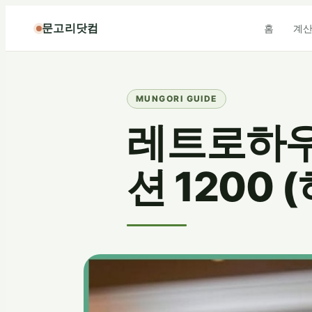
콘
문고리닷컴
홈
계
텐
츠
로
바
로
가
레트로하우
기
션 1200 