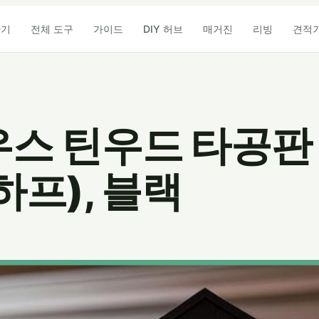
산기
전체 도구
가이드
DIY 허브
매거진
리빙
견적
스 틴우드 타공판
(하프), 블랙