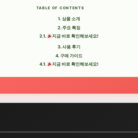
TABLE OF CONTENTS
상품 소개
주요 특징
지금 바로 확인해보세요!
사용 후기
구매 가이드
지금 바로 확인해보세요!