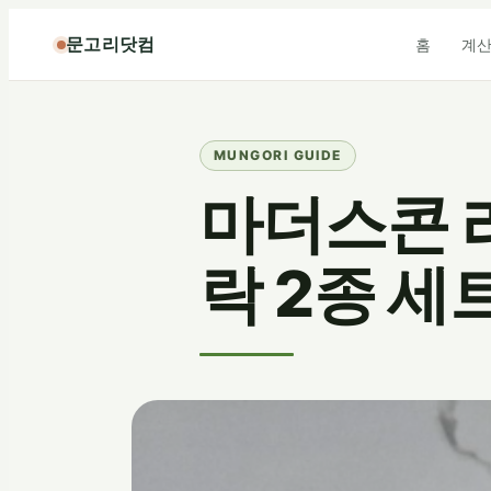
콘
문고리닷컴
홈
계
텐
츠
로
바
로
가
마더스콘 
기
락 2종 세