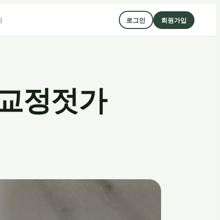
기
로그인
회원가입
동교정젓가