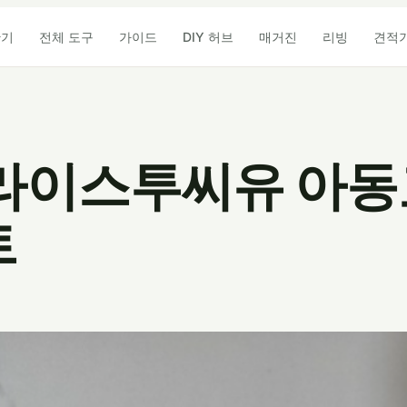
산기
전체 도구
가이드
DIY 허브
매거진
리빙
견적
라이스투씨유 아
트