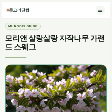
콘
문고리닷컴
텐
츠
로
바
모리앤 살랑살랑 자작나무 가랜
로
가
드 스웨그
기