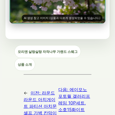
AI 생성 참고 이미지 (상품과 다르게 생성되었을 수 있습니다.)
모리앤 살랑살랑 자작나무 가랜드 스웨그
상품 소개
다음:
에이모노
←
이전:
라운드
포토월 갤러리프
라운드 아치게이
레임 10P세트,
트 파티션 아치문
소호15화이트
셀프 가벽 칸막이