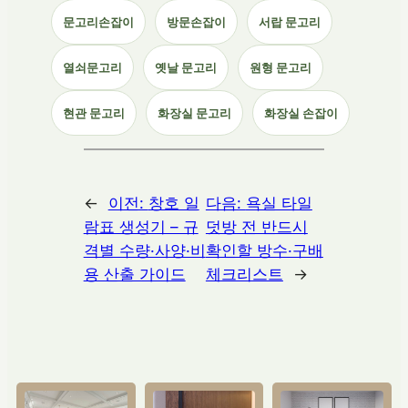
문고리손잡이
방문손잡이
서랍 문고리
열쇠문고리
옛날 문고리
원형 문고리
현관 문고리
화장실 문고리
화장실 손잡이
←
이전:
창호 일
다음:
욕실 타일
람표 생성기 – 규
덧방 전 반드시
격별 수량·사양·비
확인할 방수·구배
용 산출 가이드
체크리스트
→