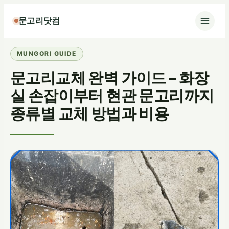
콘
문고리닷컴
텐
츠
로
바
문고리교체 완벽 가이드 – 화장
로
가
실 손잡이부터 현관 문고리까지
기
종류별 교체 방법과 비용