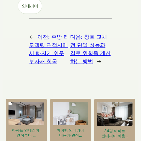
인테리어
←
이전:
주방 리
다음:
창호 교체
모델링 견적서에
전 단열 성능과
서 빠지기 쉬운
결로 위험을 계산
부자재 항목
하는 방법
→
아이방 인테리어
아파트 인테리어,
34평 아파트
비용과 견적...
견적부터 ...
인테리어 비용...