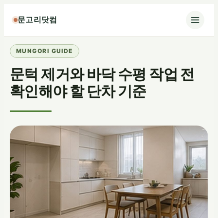
콘
문고리닷컴
텐
츠
로
바
문턱 제거와 바닥 수평 작업 전
로
가
확인해야 할 단차 기준
기