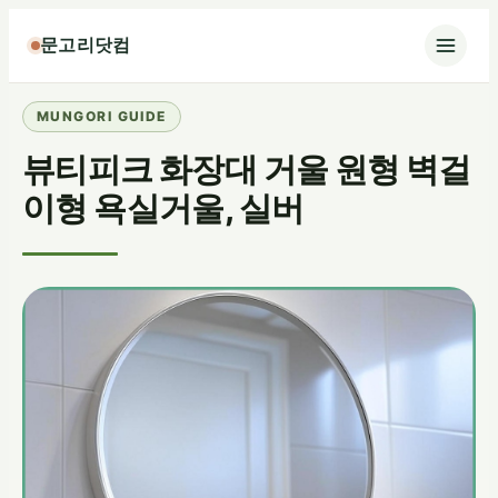
콘
문고리닷컴
텐
츠
로
바
뷰티피크 화장대 거울 원형 벽걸
로
가
이형 욕실거울, 실버
기