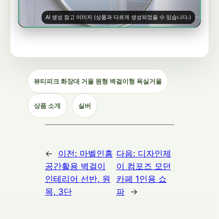
AI 생성 참고 이미지 (상품과 다르게 생성되었을 수 있습니다.)
뷰티피크 화장대 거울 원형 벽걸이형 욕실거울
상품 소개
실버
←
이전:
마벨인홈
다음:
디자인제
공간활용 벽걸이
이 컴포즈 모던
인테리어 선반, 원
카페 1인용 쇼
목, 3단
파
→