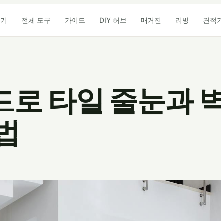
산기
전체 도구
가이드
DIY 허브
매거진
리빙
견적
로 타일 줄눈과 벽
법