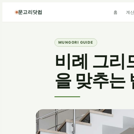
콘
문고리닷컴
홈
계
텐
츠
로
바
로
가
비례 그리드
기
을 맞추는 