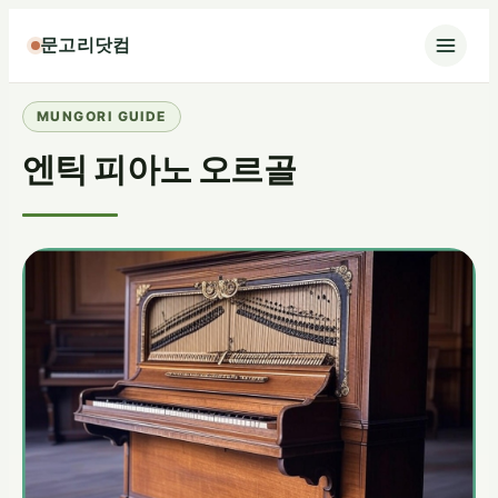
콘
문고리닷컴
텐
츠
로
바
엔틱 피아노 오르골
로
가
기