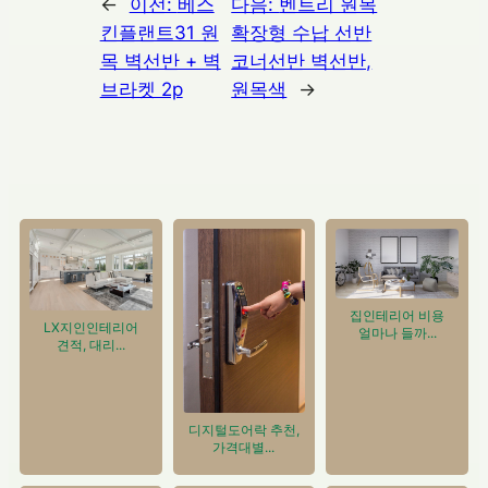
←
이전:
베스
다음:
벤트리 원목
킨플랜트31 원
확장형 수납 선반
목 벽선반 + 벽
코너선반 벽선반,
브라켓 2p
원목색
→
집인테리어 비용
LX지인인테리어
얼마나 들까...
견적, 대리...
디지털도어락 추천,
가격대별...