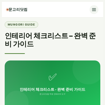
콘
문고리닷컴
텐
츠
로
바
인테리어 체크리스트 – 완벽 준
로
가
비 가이드
기