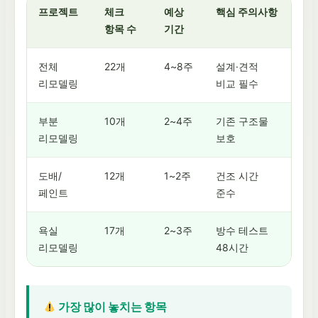
프로젝트
체크
예상
핵심 주의사항
항목 수
기간
전체
22개
4~8주
설계·견적
리모델링
비교 필수
부분
10개
2~4주
기존 구조물
리모델링
보호
도배/
12개
1~2주
건조 시간
페인트
준수
욕실
17개
2~3주
방수 테스트
리모델링
48시간
가장 많이 놓치는 항목