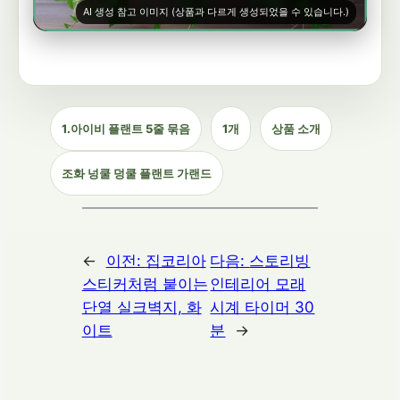
AI 생성 참고 이미지 (상품과 다르게 생성되었을 수 있습니다.)
1.아이비 플랜트 5줄 묶음
1개
상품 소개
조화 넝쿨 덩쿨 플랜트 가랜드
←
이전:
집코리아
다음:
스토리빙
스티커처럼 붙이는
인테리어 모래
단열 실크벽지, 화
시계 타이머 30
이트
분
→