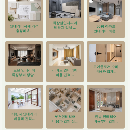
화장실인테리어
인테리어자재 가격
50평 아파트
비용과 업체 ...
총정리 &...
인테리어 비용...
도어클로저 수리
모던 인테리어
리바트 인테리어
비용과 업체...
특징부터 평당...
비용·견적 ...
베란다 인테리어
안방 인테리어
부천인테리어
비용과 견적...
비용부터 업체...
비용과 업체 선...