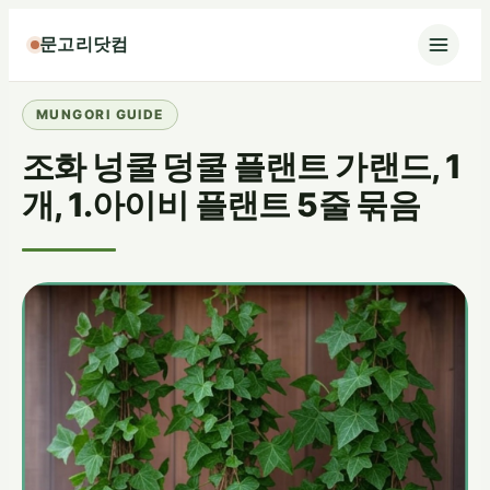
콘
문고리닷컴
텐
츠
로
바
조화 넝쿨 덩쿨 플랜트 가랜드, 1
로
가
개, 1.아이비 플랜트 5줄 묶음
기