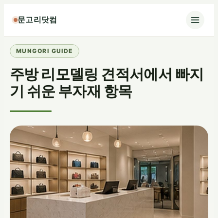
콘
문고리닷컴
텐
츠
로
바
주방 리모델링 견적서에서 빠지
로
가
기 쉬운 부자재 항목
기