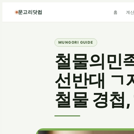
콘
문고리닷컴
홈
계
텐
츠
로
바
로
가
철물의민족 
기
선반대 ㄱ자
철물 경첩,