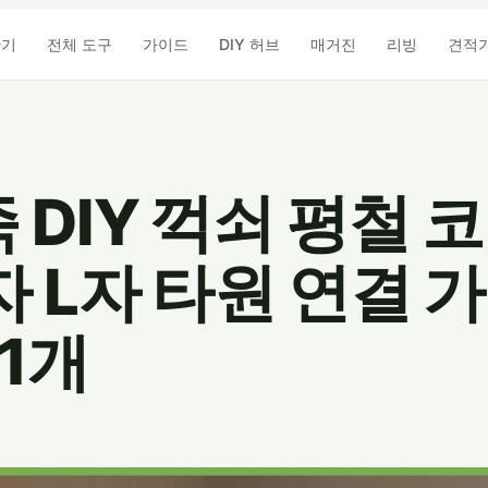
산기
전체 도구
가이드
DIY 허브
매거진
리빙
견적
DIY 꺽쇠 평철 
 L자 타원 연결 
 1개