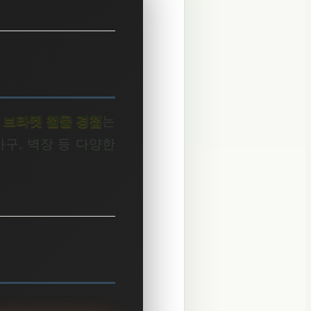
구 브라켓 철물 경첩
는
구, 벽장 등 다양한