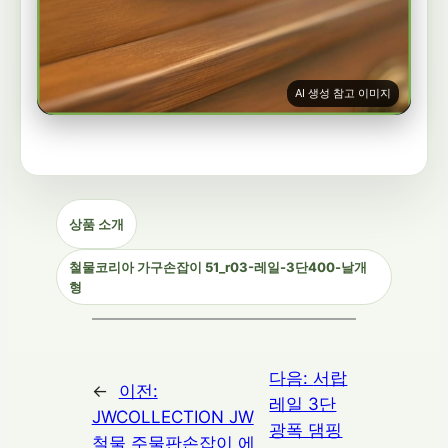
AI 생성 참고 이미지
상품 소개
철물코리아 가구손잡이 51_r03-레일-3단400-날개
형
다음:
서랍
←
이전:
레일 3단
JWCOLLECTION JW
광폭 댐핑
철물 주물판손잡이 에