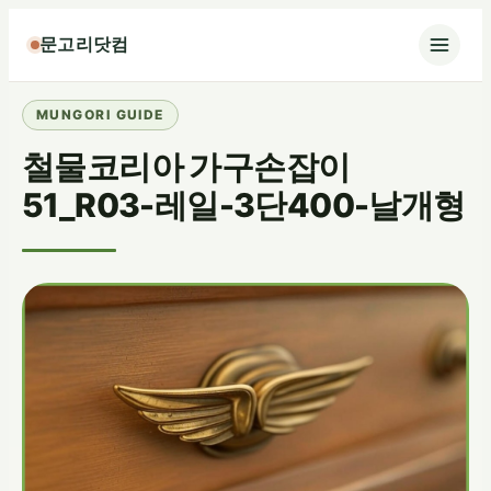
콘
문고리닷컴
텐
츠
로
바
철물코리아 가구손잡이
로
가
51_R03-레일-3단400-날개형
기