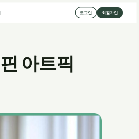
기
로그인
회원가입
정핀 아트픽