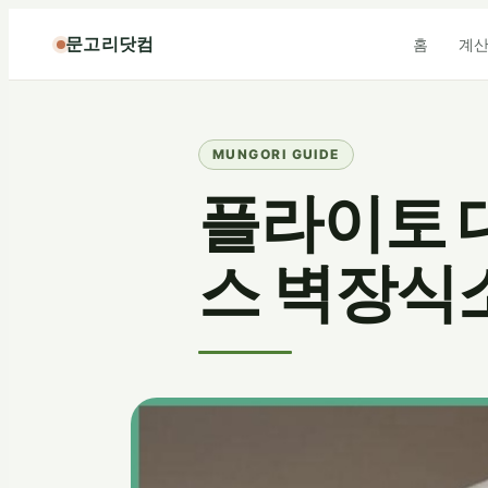
콘
문고리닷컴
홈
계
텐
츠
로
바
로
가
플라이토 
기
스 벽장식