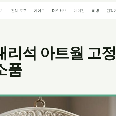
산기
전체 도구
가이드
DIY 허브
매거진
리빙
견적
대리석 아트월 고
소품