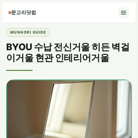
콘
문고리닷컴
텐
츠
로
바
BYOU 수납 전신거울 히든 벽걸
로
가
이거울 현관 인테리어거울
기