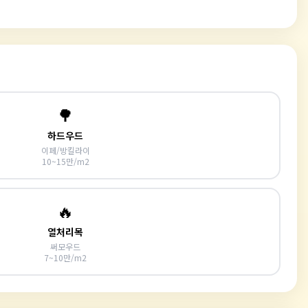
🌳
하드우드
이페/방킬라이
10~15만/m2
🔥
열처리목
써모우드
7~10만/m2