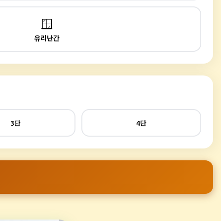
🪟
유리난간
3단
4단