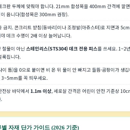
데크판 두께에 맞춰야 합니다. 21mm 합성목을 400mm 간격에 깔면
이 옵니다(합성목은 300mm 권장).
공 금지. 콘크리트 받침(동바리)이나 조정발(아쥬스터)로 지면과 5cm
야 데크 수명이 2배 이상 늘어납니다.
 철물이 아닌
스테인리스(STS304) 데크 전용 피스
를 쓰세요. 1~2
얼룩집니다.
사이 틈)을 0으로 붙이면 비 온 뒤 물이 안 빠지고 들뜸·곰팡이가 생깁
 3~5mm를 꼭 띄우세요.
 안전상 바닥에서
1.1m 이상
, 세로살 간격은 어린이 안전 기준상 10c
.
별 자재 단가 가이드 (2026 기준)