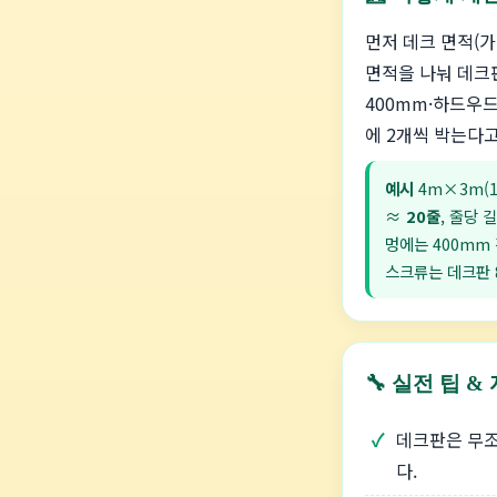
먼저 데크 면적(가
면적을 나눠 데크판
400mm·하드우드
에 2개씩 박는다고
예시
4m×3m(1
≈
20줄
, 줄당 
멍에는 400mm 
스크류는 데크판 8
🔧 실전 팁 &
데크판은 무
다.