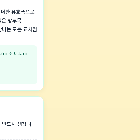
을 더한
유효폭
으로
격은 방부목
 만나는 모든 교차점
m ÷ 0.15m
이 반드시 생깁니