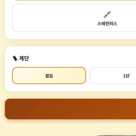
🔗
스테인리스
🪜 계단
없음
1단