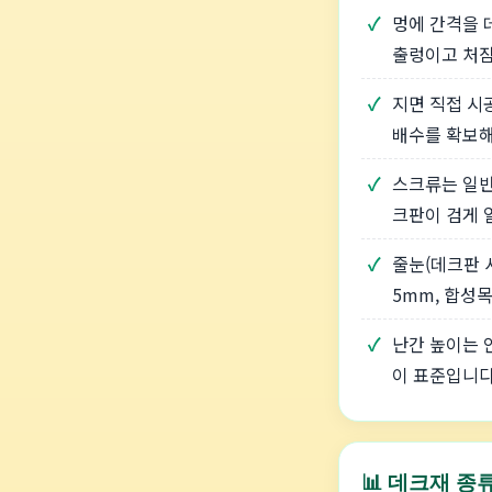
멍에 간격을 
출렁이고 처짐
지면 직접 시
배수를 확보해
스크류는 일반
크판이 검게 
줄눈(데크판 
5mm, 합성목
난간 높이는
이 표준입니다
📊 데크재 종류