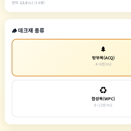
면적:
12.0
m2 (
3.6
평)
🪵 데크재 종류
🌲
방부목(ACQ)
4~6만/m2
♻️
합성목(WPC)
8~12만/m2