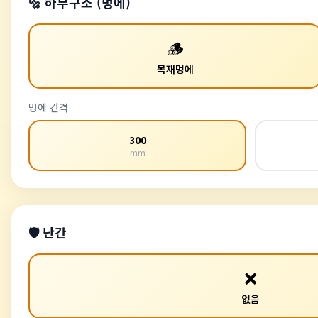
🔩 하부구조 (멍에)
🪵
목재멍에
멍에 간격
300
mm
🛡️ 난간
❌
없음