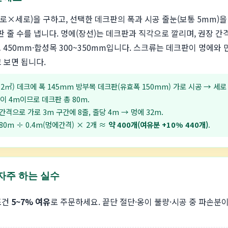
로×세로)을 구하고, 선택한 데크판의 폭과 시공 줄눈(보통 5mm)
 줄 수를 냅니다. 멍에(장선)는 데크판과 직각으로 깔리며, 권장 간
 450mm·합성목 300~350mm입니다. 스크류는 데크판이 멍에와
 보면 됩니다.
2㎡) 데크에 폭 145mm 방부목 데크판(유효폭 150mm) 가로 시공 → 세로 3
길이 4m이므로 데크판 총 80m.
간격으로 가로 3m 구간에 8줄, 줄당 4m → 멍에 32m.
0m ÷ 0.4m(멍에간격) × 2개 ≈
약 400개(여유분 +10% 440개)
.
 자주 하는 실수
조건
5~7% 여유
로 주문하세요. 끝단 절단·옹이 불량·시공 중 파손분