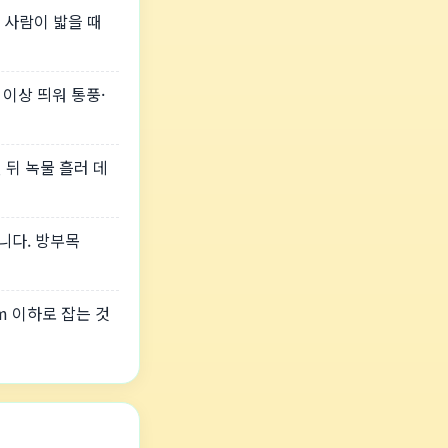
 사람이 밟을 때
 이상 띄워 통풍·
년 뒤 녹물 흘러 데
니다. 방부목
m 이하로 잡는 것