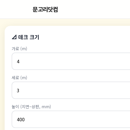
문고리닷컴
📐 데크 크기
가로 (m)
세로 (m)
높이 (지면~상판, mm)