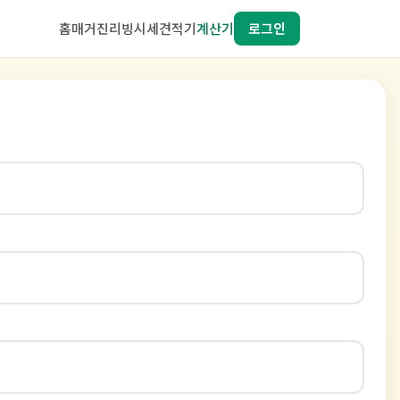
홈
매거진
리빙
시세
견적기
계산기
로그인