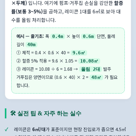
×두께)
입니다. 여기에 펌프·거푸집 손실을 감안한
할증
률(보통 3~5%)
을 곱하고, 레미콘 1대를 6㎥로 보아 대
수를 올림 처리합니다.
예시 — 줄기초:
폭
× 높이
단면, 둘레
0.4m
0.6m
길이
40m
① 체적 = 0.4 × 0.6 × 40 =
9.6㎥
② 할증 5% 적용 = 9.6 × 1.05 =
10.08㎥
③ 레미콘 = 10.08 ÷ 6 = 1.68 →
발주
올림 2대
거푸집은 양면이므로 (0.6 × 40) × 2 =
가 필요
48㎡
합니다.
🛠️ 실전 팁 & 자주 하는 실수
레미콘은
6㎥/대
가 표준이지만 현장 진입로가 좁으면 4.5㎥