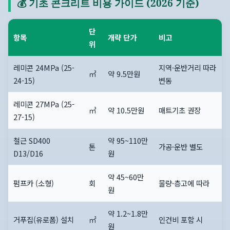
💰 기초 콘크리트 비용 가이드 (2026 기준)
단
항목
개략 단가
비고
위
레미콘 24MPa (25-
지역·운반거리 따라
㎥
약 9.5만원
24-15)
변동
레미콘 27MPa (25-
㎥
약 10.5만원
매트기초 권장
27-15)
철근 SD400
약 95~110만
톤
가공·운반 별도
D13/D16
원
약 45~60만
펌프카 (소형)
회
물량·층고에 따라
원
약 1.2~1.8만
거푸집(유로폼) 설치
㎡
인건비 포함 시
원