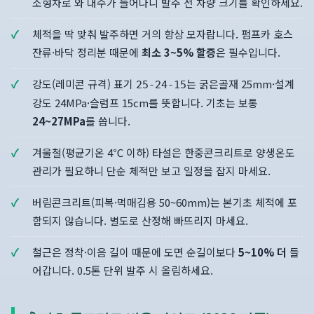
소형차로 와 대수가 늘어나니 발주 전 차량 크기를 확인하세요.
체적을 딱 맞춰 발주하면 거의 항상 모자랍니다. 펌프카 호스
잔류·바닥 정리분 때문에
최소 3~5% 할증
은 필수입니다.
강도(레미콘 규격) 표기
는 굵은골재 25mm·설계
25-24-15
강도 24MPa·슬럼프 15cm를 뜻합니다. 기초는 보통
24~27MPa
를 씁니다.
겨울철(평균기온 4℃ 이하) 타설은 한중콘크리트로 양생온도
관리가 필요하니 단순 체적만 보고 일정을 잡지 마세요.
버림콘크리트(피복·먹매김용 50~60mm)는 본기초 체적에 포
함되지 않습니다. 별도로 산정해 빠뜨리지 마세요.
철근은 정착·이음 길이 때문에 도면 순길이보다
5~10% 더
들
어갑니다. 0.5톤 단위 발주 시 올림하세요.