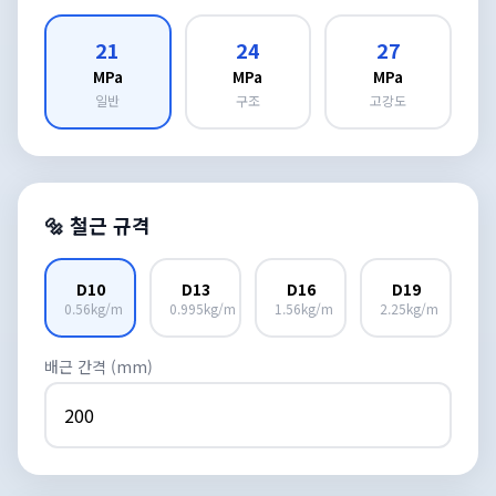
21
24
27
MPa
MPa
MPa
일반
구조
고강도
🔩 철근 규격
D10
D13
D16
D19
0.56kg/m
0.995kg/m
1.56kg/m
2.25kg/m
배근 간격 (mm)