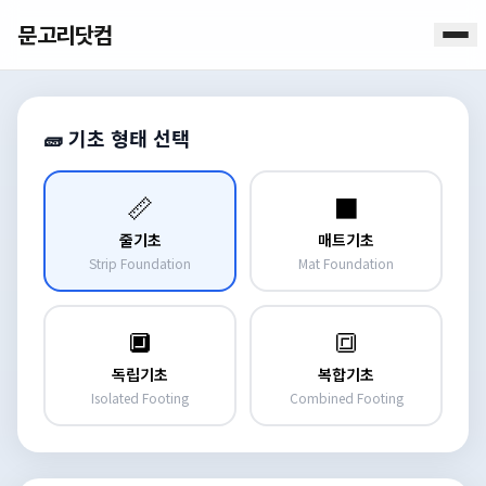
문고리닷컴
🧱 기초 형태 선택
📏
⬛
줄기초
매트기초
Strip Foundation
Mat Foundation
🔲
🔳
독립기초
복합기초
Isolated Footing
Combined Footing