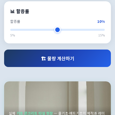
📊 할증률
할증률
10%
5%
15%
🏗️ 물량 계산하기
실제
기초 콘크리트 타설 현장
— 줄기초·매트기초의 체적과 레미