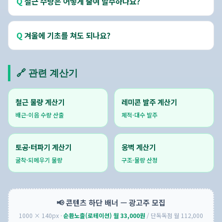
철근 수량은 어떻게 줄여 발주하나요?
겨울에 기초를 쳐도 되나요?
🔗 관련 계산기
철근 물량 계산기
레미콘 발주 계산기
배근·이음 수량 산출
체적·대수 발주
토공·터파기 계산기
옹벽 계산기
굴착·되메우기 물량
구조·물량 산정
📢 콘텐츠 하단 배너 — 광고주 모집
1000 × 140px ·
순환노출(로테이션) 월 33,000원
/ 단독독점 월 112,000