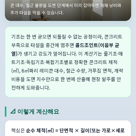
콘 대수, 철근 물량을 도면 단계에서 미리 잡아두면 자재 낭비와
추가 타설을 막을 수 있습니다.
기초는 한 번 굳으면 되돌릴 수 없는 공정이라, 콘크리트
부족으로 타설을 중간에 멈추면
콜드조인트(이음부 균
열)
가 생기고 강도가 떨어집니다. 이 계산기는 줄기초·매
트기초·독립기초·복합기초별로 정확한 콘크리트 체적
(㎥), 6㎥짜리 레미콘 대수, 철근 수량, 거푸집 면적, 개략
비용을 도면 치수만으로 한 번에 산출해 현장 발주를 안
전하게 도와줍니다.
📐 이렇게 계산해요
핵심은
순수 체적(㎥) = 단면적 × 길이(또는 가로×세로