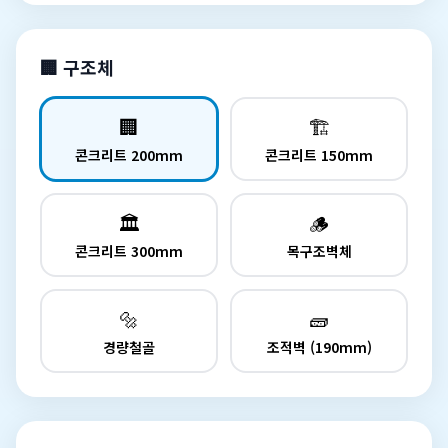
🏢 구조체
🏢
🏗️
콘크리트 200mm
콘크리트 150mm
🏛️
🪵
콘크리트 300mm
목구조벽체
🔩
🧱
경량철골
조적벽 (190mm)