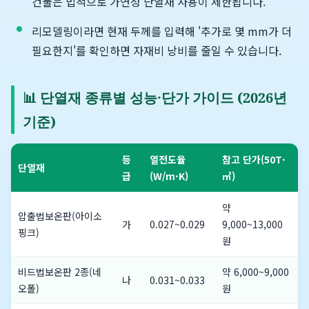
건물은 법적으로 가연성 단열재 사용이 제한됩니다.
리모델링이라면 현재 두께를 입력해 '추가로 몇 mm가 더
필요한지'를 확인하면 자재비 낭비를 줄일 수 있습니다.
📊 단열재 종류별 성능·단가 가이드 (2026년
기준)
등
열전도율
참고 단가(50T·
단열재
급
(W/m·K)
㎡)
약
압출법보온판(아이소
가
0.027~0.029
9,000~13,000
핑크)
원
비드법보온판 2종(네
약 6,000~9,000
나
0.031~0.033
오폴)
원