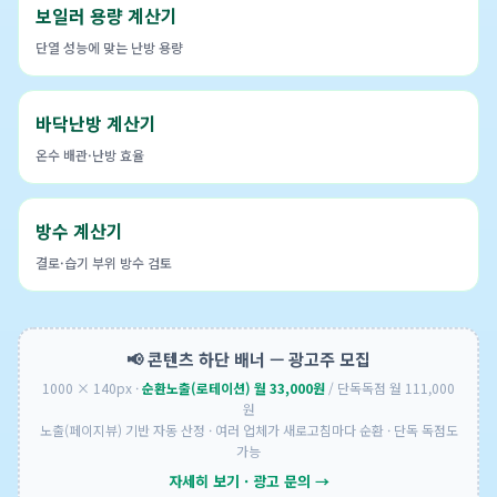
보일러 용량 계산기
단열 성능에 맞는 난방 용량
바닥난방 계산기
온수 배관·난방 효율
방수 계산기
결로·습기 부위 방수 검토
📢 콘텐츠 하단 배너 — 광고주 모집
1000 × 140px ·
순환노출(로테이션) 월 33,000원
/ 단독독점 월 111,000
원
노출(페이지뷰) 기반 자동 산정 · 여러 업체가 새로고침마다 순환 · 단독 독점도
가능
자세히 보기 · 광고 문의 →