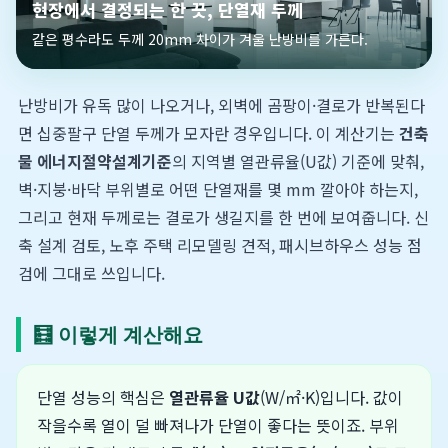
현장에서 결정되는 한 끗, 단열재 두께
같은 평수라도 두께 20mm 차이가 겨울 난방비를 가른다.
난방비가 유독 많이 나오거나, 외벽에 곰팡이·결로가 반복된다
면 십중팔구 단열 두께가 모자란 경우입니다. 이 계산기는
건축
물 에너지절약설계기준
의 지역별 열관류율(U값) 기준에 맞춰,
벽·지붕·바닥 부위별로 어떤 단열재를 몇 mm 깔아야 하는지,
그리고 현재 두께로는 결로가 생길지를 한 번에 보여줍니다. 신
축 설계 검토, 노후 주택 리모델링 견적, 패시브하우스 성능 점
검에 그대로 쓰입니다.
🧮 이렇게 계산해요
단열 성능의 핵심은
열관류율 U값
(W/㎡·K)입니다. 값이
작을수록 열이 덜 빠져나가 단열이 좋다는 뜻이죠. 부위