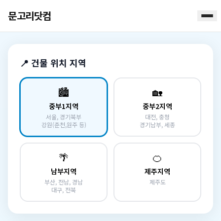
문고리닷컴
📍 건물 위치 지역
🏙️
🏡
중부1지역
중부2지역
서울, 경기북부
대전, 충청
강원(춘천,원주 등)
경기남부, 세종
🌴
🍊
남부지역
제주지역
부산, 전남, 경남
제주도
대구, 전북