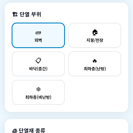
🏗️ 단열 부위
🧱
🏠
외벽
지붕/천장
📋
🔥
바닥(층간)
최하층(난방)
❄️
최하층(비난방)
🧊 단열재 종류