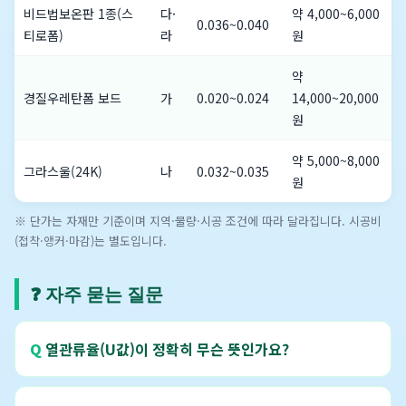
비드법보온판 1종(스
다·
약 4,000~6,000
0.036~0.040
티로폼)
라
원
약
경질우레탄폼 보드
가
0.020~0.024
14,000~20,000
원
약 5,000~8,000
그라스울(24K)
나
0.032~0.035
원
※ 단가는 자재만 기준이며 지역·물량·시공 조건에 따라 달라집니다. 시공비
(접착·앵커·마감)는 별도입니다.
❓ 자주 묻는 질문
열관류율(U값)이 정확히 무슨 뜻인가요?