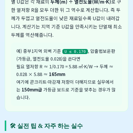
별 U값은 각 재료의
두께(m) ÷ 열전도율(W/m·K)
로 구
한 열저항 R을 모두 더한 뒤 그 역수로 계산합니다. 즉 두
께가 두껍고 열전도율이 낮은 재료일수록 U값이 내려갑
니다. 계산기는 지역 기준 U값을 만족시키는 단열재 최소
두께를 역산해줍니다.
예) 중부1지역 외벽 기준
, 압출법보온판
U ≤ 0.170
(가등급, 열전도율 0.028)을 쓴다면
필요 열저항 R ≈ 1/0.170 = 5.88 ㎡·K/W → 두께 ≈
0.028 × 5.88 ≈
165mm
여기에 콘크리트·마감재 저항이 더해지므로 실무에서
는
150mm급
가등급 보드로 기준을 맞추는 경우가 많
습니다.
🛠️ 실전 팁 & 자주 하는 실수