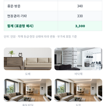
중문·방문
340
현장관리·기타
330
합계 (표준형 예시)
3,300
단위: 만원 · 자재 등급·현장 상태에 따라 변동 · 부가세 포함 기준
도배
바닥재
욕실·타일
도장