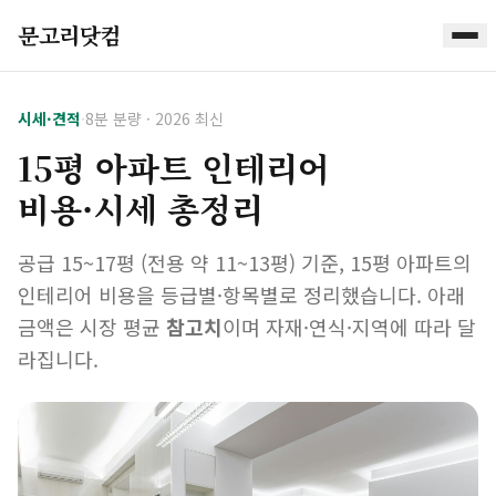
문고리닷컴
시세·견적
·
8분 분량 · 2026 최신
15평 아파트 인테리어
비용·시세 총정리
공급 15~17평 (전용 약 11~13평) 기준, 15평 아파트의
인테리어 비용을 등급별·항목별로 정리했습니다. 아래
금액은 시장 평균
참고치
이며 자재·연식·지역에 따라 달
라집니다.