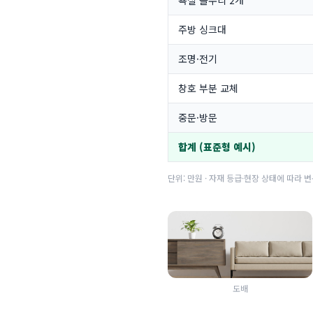
욕실 올수리 2개
주방 싱크대
조명·전기
창호 부분 교체
중문·방문
합계 (표준형 예시)
단위: 만원 · 자재 등급·현장 상태에 따라 변
도배