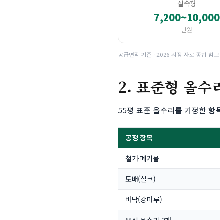
실속형
7,200~10,000
만원
공급면적 기준 · 2026 시장 자료 종합 참고
2. 표준형 올수
55평 표준 올수리를 가정한
항
공정 항목
철거·폐기물
도배(실크)
바닥(강마루)