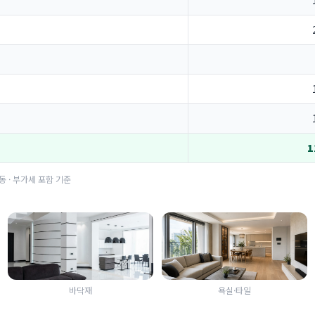
1
동 · 부가세 포함 기준
바닥재
욕실·타일