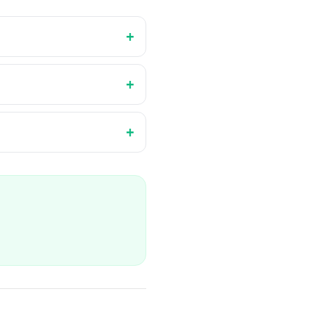
+
+
+