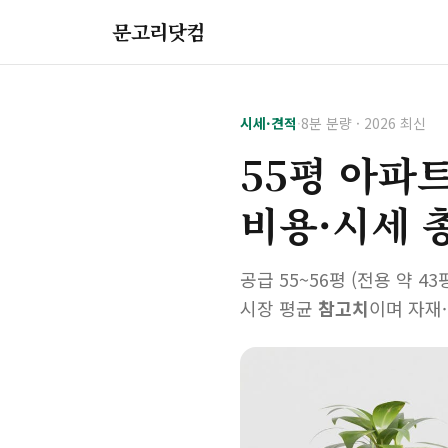
문고리닷컴
시세·견적
·
8분 분량 · 2026 최신
55평 아파
비용·시세 
공급 55~56평 (전용 약 
시장 평균
참고치
이며 자재