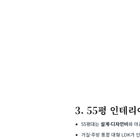
3. 55평 인테
55평대는
설계·디자인비
와 마
거실·주방 통합 대형 LDK가 