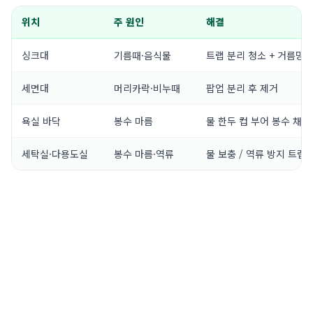
위치
주 원인
해결
싱크대
기름때·음식물
트랩 분리 청소 + 거름망 
세면대
머리카락·비누때
팝업 분리 후 제거
욕실 바닥
봉수 마름
물 한두 컵 부어 봉수 채움
세탁실·다용도실
봉수 마름·역류
물 보충 / 역류 방지 트랩