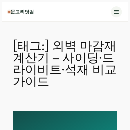
콘
문고리닷컴
텐
츠
로
바
[태그:]
외벽 마감재
로
가
계산기 – 사이딩·드
기
라이비트·석재 비교
가이드