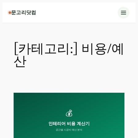
콘
문고리닷컴
텐
츠
로
바
[카테고리:]
비용/예
로
가
산
기