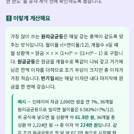
한 한도"를 공사 계약 전에 확인하도록 돕습니다.
🧮 이렇게 계산해요
가장 많이 쓰는
원리금균등
은 매달 갚는 총액이 같도록 맞
추는 방식입니다. 월이율 r(=연이율/12), 개월수 n일 때
월 상환액 = 원금 × r × (1+r)ⁿ ÷ ((1+r)ⁿ − 1) 로 구합니
다.
원금균등
은 원금을 개월수로 똑같이 나눠 갚고 거기에
남은 잔액 이자를 더하므로 초기 부담이 크지만 총 이자가
가장 적습니다.
만기일시
는 매달 이자만 내다 마지막에 원
금을 한 번에 갚습니다.
예시
— 인테리어 자금 2,000만 원을 연 7%, 36개월
원리금균등으로 빌리면 월이율은 0.583%(=7%/12).
위 공식에 넣으면 월 상환액 약
61.8만 원
, 36개월 총
상환 약 2,224만 원 → 총 이자 약
224만 원
입니다. 같
은 조건 원금균등은 첫 달 약 67.2만 원으로 시작해 점