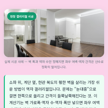
현장 갤러리월 시공
실제 시공 사례 — 벽 폭과 액자 수만 정해지면 좌우 여백·액자 간격은 산수로
정확히 떨어집니다.
소파 위, 계단 옆, 현관 복도의 휑한 벽을 살리는 가장 쉬
운 방법이 액자 갤러리월입니다. 문제는 "눈대중"으로
걸면 한쪽으로 쏠리고 간격이 들쭉날쭉해진다는 것. 이
계산기는 벽 가로폭·액자 수·액자 폭만 넣으면 좌우 여백