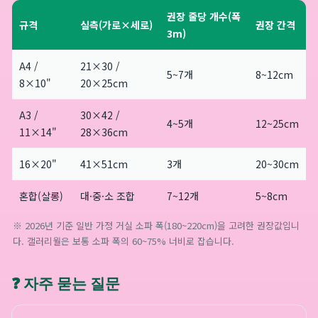
권장 줄당 개수(폭
규격
실측(가로×세로)
권장 간격
3m)
A4 /
21×30 /
5~7개
8~12cm
8×10"
20×25cm
A3 /
30×42 /
4~5개
12~25cm
11×14"
28×36cm
16×20"
41×51cm
3개
20~30cm
혼합(살롱)
대·중·소 조합
7~12개
5~8cm
※ 2026년 기준 일반 가정 거실 소파 폭(180~220cm)을 고려한 권장값입니
다. 갤러리월은 보통 소파 폭의 60~75% 너비로 잡습니다.
❓ 자주 묻는 질문