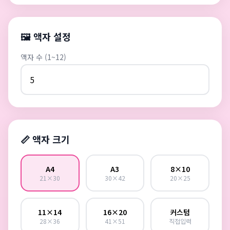
🖼️ 액자 설정
액자 수 (1~12)
📏 액자 크기
A4
A3
8×10
21×30
30×42
20×25
11×14
16×20
커스텀
28×36
41×51
직접입력