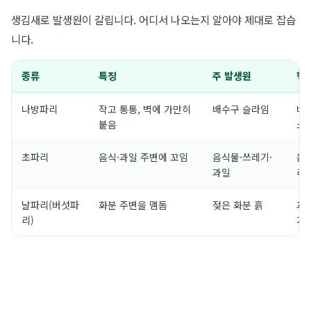
생김새로 발생원이 갈립니다. 어디서 나오는지 알아야 제대로 잡습
니다.
종류
특징
주 발생원
핵
나방파리
작고 통통, 벽에 가만히
배수구 슬라임
배
붙음
소
초파리
음식·과일 주변에 꼬임
음식물·쓰레기·
음
과일
리
날파리(버섯파
화분 주변을 맴돔
젖은 화분 흙
과
리)
기