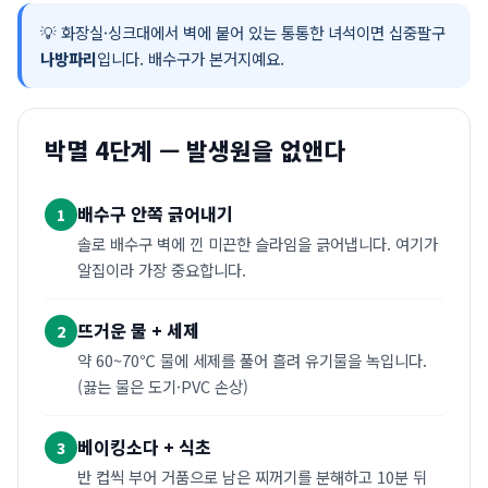
💡 화장실·싱크대에서 벽에 붙어 있는 통통한 녀석이면 십중팔구
나방파리
입니다. 배수구가 본거지예요.
박멸 4단계 — 발생원을 없앤다
배수구 안쪽 긁어내기
1
솔로 배수구 벽에 낀 미끈한 슬라임을 긁어냅니다. 여기가
알집이라 가장 중요합니다.
뜨거운 물 + 세제
2
약 60~70℃ 물에 세제를 풀어 흘려 유기물을 녹입니다.
(끓는 물은 도기·PVC 손상)
베이킹소다 + 식초
3
반 컵씩 부어 거품으로 남은 찌꺼기를 분해하고 10분 뒤