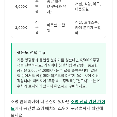
주
중간 흰색
거실, 식당, 복도,
4,000K
백
(자연광과 유
다용도실
색
사)
전
침실, 드레스룸,
따뜻한 노란
3,000K
구
카페 분위기 원할
빛
색
때
색온도 선택 Tip
기존 형광등과 동일한 분위기를 원한다면 6,500K 주광
색을 선택하세요. 거실이나 침실처럼 편안함이 중요한
공간은 3,000~4,000K가 눈 피로를 줄여줍니다. 같은
집 안에서도 공간마다 색온도를 다르게 쓰는 것이 이상
적입니다. 패키지에 '주광색', '주백색', '전구색' 또는 K
수치가 표시되어 있으니 확인하고 구매하세요.
조명 인테리어에 더 관심이 있다면
조명 선택 완전 가이
드
에서 공간별 조명 배치와 스위치 구성법까지 확인해
보세요.