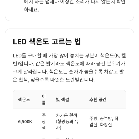
에서 타는 냄새나 이상한 소리가 나지 않는지 확인
하세요.
LED 색온도 고르는 법
LED를 구매할 때 가장 많이 놓치는 부분이 색온도(K, 켈
빈)입니다. 같은 밝기라도 색온도에 따라 공간 분위기가
크게 달라집니다. 색온도는 숫자가 높을수록 차갑고 밝
은 흰색, 낮을수록 따뜻한 노란빛입니다.
이
색온도
빛 색깔
추천 공간
름
주
차가운 흰색
주방, 공부방, 작
6,500K
광
(형광등과 유
업실, 화장실
색
사)