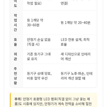
이
작업 필요)
연결)
도
작
업
등 1개당 약
등 1개당 약 20~40분
시
30~60분
간
효
안정기 손실 없음
LED 전용 설계, 최적
율
(직결 시)
효율
외
기존 등기구 그대
새 디자인으로 인테리
관
로 유지
어 개선
추
천
등기구 상태 양호,
등기구 노후·파손, 인테
상
비용 절약 우선
리어 개선 원할 때
황
주의:
안정기 호환형 LED 램프(직결 없이 그냥 꽂는 제
품)도 시중에 있지만, 안정기가 계속 전력을 소비해 절전