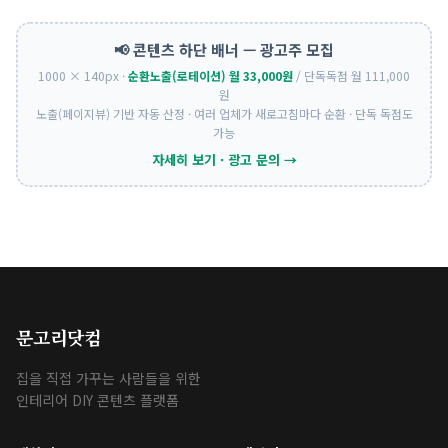
📢 콘텐츠 하단 배너 — 광고주 모집
1000 × 140px ·
순환노출(로테이션) 월 33,000원
/ 단독독점 월 111,000
원
노출(페이지뷰) 기반 자동 산정 · 여러 업체가 새로고침마다 순환 · 단독 독점도
가능
자세히 보기 · 광고 문의 →
문고리닷컴
집을 직접 가꾸는 사람들을 위한
인테리어 DIY 콘텐츠 플랫폼